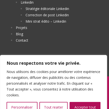
Linkedin
Stratégie éditoriale Linkedin
Correction de post Linkedin
Mini strat édito – Linkedin
Projets
Blog
Contact
Nous respectons votre vie privée.
Nous utilisons des cookies pour améliorer votre expérience
de navigation, diffuser des publicités ou des contenus
personnalisés et analyser notre trafic. En cliquant sur «
Copyright © 2024 Mégane Niceron | Assisté par
Tout accepter », vous consentez à notre utilisation des
Agence CInfography
cookies.
Personnaliser
Tout rejeter
Accepter tout
​ |
Politique de confidentialité
Mentions légales